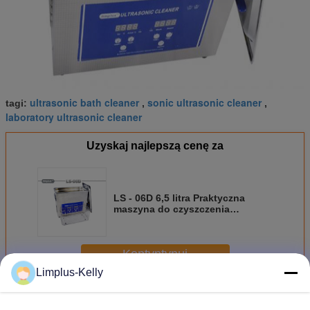
ultrasonic bath cleaner
sonic ultrasonic cleaner
tagi:
,
,
laboratory ultrasonic cleaner
Uzyskaj najlepszą cenę za
LS - 06D 6,5 litra Praktyczna
maszyna do czyszczenia
ultradźwiękowego
Ultradźwiękowe urządzenie
czyszczące
Kontyntynuj
Limplus-Kelly
Cyfrowy oczyszczacz ultradźwiękowy
Jeszcze