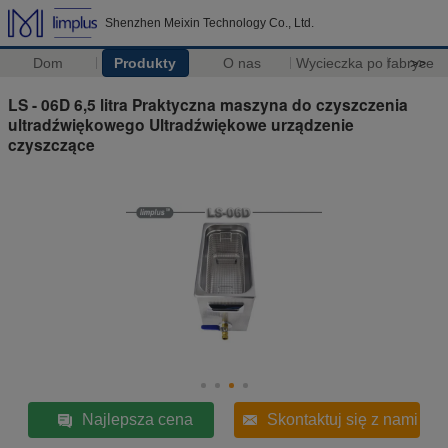
Shenzhen Meixin Technology Co., Ltd.
Dom
Produkty
O nas
Wycieczka po fabryce
>>
LS - 06D 6,5 litra Praktyczna maszyna do czyszczenia
ultradźwiękowego Ultradźwiękowe urządzenie
czyszczące
Najlepsza cena
Skontaktuj się z nami