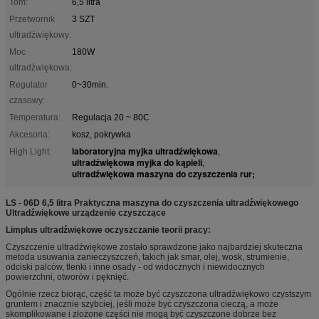
Tom:
6,5 litra
Przetwornik
3 SZT
ultradźwiękowy:
Moc
180W
ultradźwiękowa:
Regulator
0~30min.
czasowy:
Temperatura:
Regulacja 20 ~ 80C
Akcesoria:
kosz, pokrywka
laboratoryjna myjka ultradźwiękowa
High Light:
,
ultradźwiękowa myjka do kąpieli
,
ultradźwiękowa maszyna do czyszczenia rur;
LS - 06D 6,5 litra Praktyczna maszyna do czyszczenia ultradźwiękowego
Ultradźwiękowe urządzenie czyszczące
Limplus ultradźwiękowe oczyszczanie teorii pracy:
Czyszczenie ultradźwiękowe zostało sprawdzone jako najbardziej skuteczna
metoda usuwania zanieczyszczeń, takich jak smar, olej, wosk, strumienie,
odciski palców, tlenki i inne osady - od widocznych i niewidocznych
powierzchni, otworów i pęknięć.
Ogólnie rzecz biorąc, część ta może być czyszczona ultradźwiękowo czystszym
gruntem i znacznie szybciej, jeśli może być czyszczona cieczą, a może
skomplikowane i złożone części nie mogą być czyszczone dobrze bez