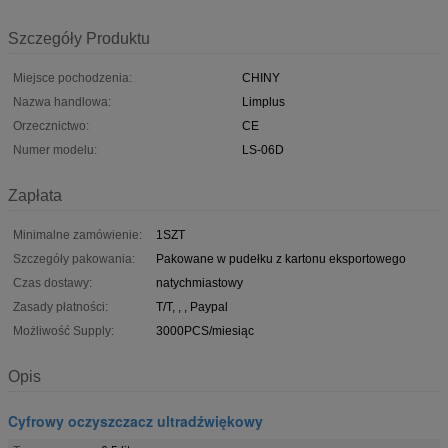
Szczegóły Produktu
Miejsce pochodzenia:
CHINY
Nazwa handlowa:
Limplus
Orzecznictwo:
CE
Numer modelu:
LS-06D
Zapłata
Minimalne zamówienie:
1SZT
Szczegóły pakowania:
Pakowane w pudełku z kartonu eksportowego
Czas dostawy:
natychmiastowy
Zasady płatności:
T/T, , , Paypal
Możliwość Supply:
3000PCS/miesiąc
Opis
Cyfrowy oczyszczacz ultradźwiękowy