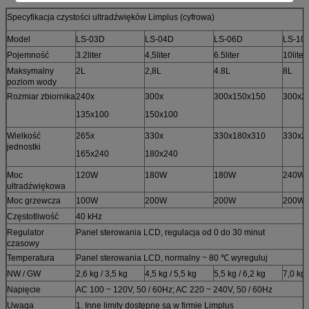
Specyfikacja czystości ultradźwięków Limplus (cyfrowa)
Model
LS-03D
LS-04D
LS-06D
LS-10
Pojemność
3.2liter
4,5liter
6.5liter
10liter
Maksymalny
2L
2,8L
4.8L
8L
poziom wody
Rozmiar zbiornika
240x
300x
300x150x150
300x2
135x100
150x100
Wielkość
265x
330x
330x180x310
330x2
jednostki
165x240
180x240
Moc
120W
180W
180W
240W
ultradźwiękowa
Moc grzewcza
100W
200W
200W
200W
Częstotliwość
40 kHz
Regulator
Panel sterowania LCD, regulacja od 0 do 30 minut
czasowy
Temperatura
Panel sterowania LCD, normalny ~ 80 ℃ wyreguluj
NW / GW
2,6 kg / 3,5 kg
4,5 kg / 5,5 kg
5,5 kg / 6,2 kg
7,0 kg 
Napięcie
AC 100 ~ 120V, 50 / 60Hz; AC 220 ~ 240V, 50 / 60Hz
Uwaga
1. Inne limity dostępne są w firmie Limplus